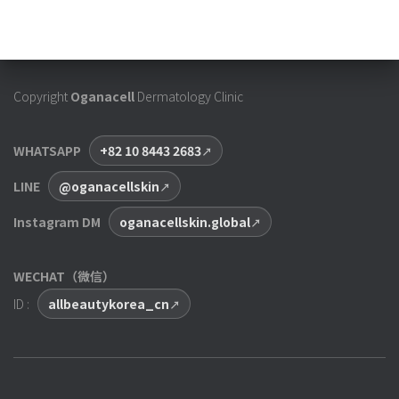
Copyright
Oganacell
Dermatology Clinic
WHATSAPP
+82 10 8443 2683
LINE
@oganacellskin
Instagram DM
oganacellskin.global
WECHAT（微信）
ID :
allbeautykorea_cn