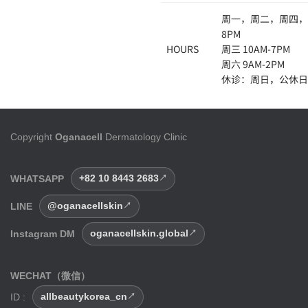
周一，周二，周四，周
8PM
HOURS
周三 10AM-7PM
周六 9AM-2PM
休诊：周日，公休日
Copyright
Oganacell
Dermatology Clinic
WHATSAPP
+82 10 8443 2683
LINE
@oganacellskin
Instagram DM
oganacellskin.global
WECHAT（微信）
ID :
allbeautykorea_cn