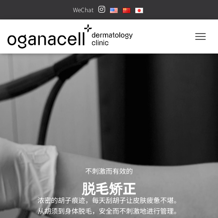
WeChat
TOGGL
不刺激而有效的
脱毛矫正
浓密的胡子痕迹，每天刮胡子让皮肤疲惫不堪。
从胡须到身体脱毛，安全而不刺激地进行管理。