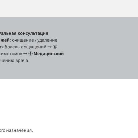
альная консультация
ожей:
очищение / удаление
я болевых ощущений
→
⑤
 симптомов
→
⑥ Медицинский
ачению врача
ого назначения.