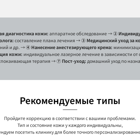
ая диагностика кожи:
аппаратное обследование
→
② Индивиду
олога:
составление плана лечения
→
③ Медицинский уход за к
ний и др.
→
④ Нанесение анестезирующего крема:
минимизаци
ция кожи:
индивидуальное лазерное лечение в зависимости от
спокаивающая терапия
→
⑦ Пост-уход:
домашний уход по назн
Рекомендуемые типы
Пройдите коррекцию в соответствии с вашими проблемами.
Тип и состояние кожи у каждого индивидуальны,
ндуем посетить клинику для более точного персонализированн