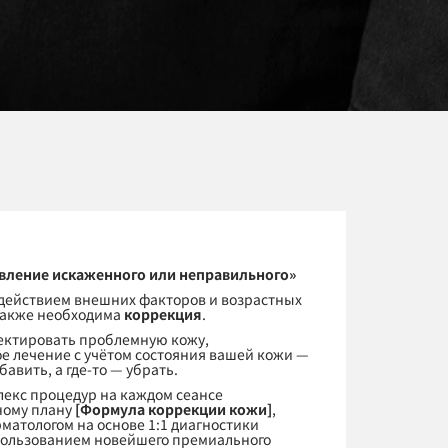
вление искаженного или неправильного»
здействием внешних факторов и возрастных
также необходима
коррекция
.
ектировать проблемную кожу,
е лечение с учётом состояния вашей кожи —
обавить, а где-то — убрать.
лекс процедур на каждом сеансе
ному плану
[Формула коррекции кожи]
,
матологом на основе 1:1 диагностики
пользованием новейшего премиального