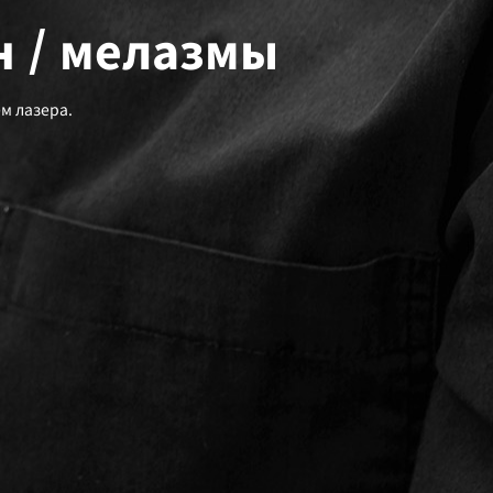
н / мелазмы
м лазера.