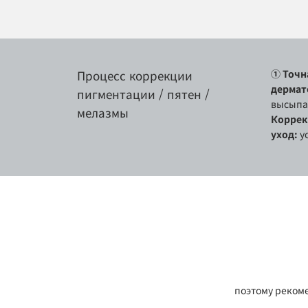
Процесс коррекции
① Точн
дермат
пигментации / пятен /
высыпа
мелазмы
Коррек
уход:
у
поэтому рекоме