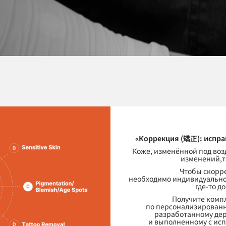
«Коррекция (矯正): испра
Коже, изменённой под во
изменений,
Чтобы скорр
необходимо индивидуально
где-то д
Получите комп
по персонализирован
разработанному дер
и выполненному с ис