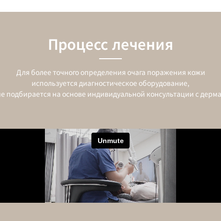
Процесс лечения
Для более точного определения очага поражения кожи
используется диагностическое оборудование,
ие подбирается на основе индивидуальной консультации с дерма