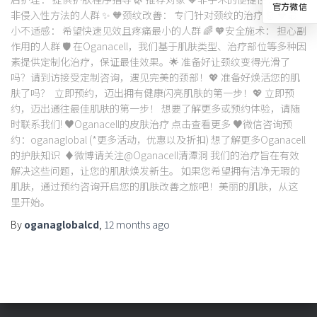
官方微信
非侵入性方法的人群 ✨ 🧡颈纹改善： 专门针对颈纹的治疗 👗 🧡最
小不适感： 希望快速见效且疼痛最小的人群 🌈 🧡安全施术： 担心副
作用的人群 🛡️ 在Oganacell，我们基于肌肤类型、治疗部位等多种因
素提供定制化治疗，保证最佳效果。🌟 准备好让颈纹变得光滑了
吗？请到访接受定制咨询，遇见完美的颈部！💖 准备好焕活您的肌
肤了吗？ 立即预约，迈出拥有健康闪亮肌肤的第一步！💖 立即预
约，迈出通往最佳肌肤的第一步！ 想要了解更多或预约体验，请随
时联系我们! ♥Oganacell的皮肤治疗 点击查看更多 ♥微信咨询预
约：oganaglobal (*更多活动，优惠以及折扣) 想了解更多Oganacell
的护肤知识 ♦微博请关注@Oganacell清潭洞 我们的治疗旨在有效
解决这些问题，让您的肌肤焕发新生。 如果您希望拥有洁净无瑕的
肌肤，通过预约咨询开启您的肌肤改善之旅吧！美丽的肌肤，从这
里开始。
By
oganaglobalcd
,
12 months
ago