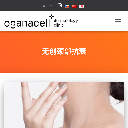
WeChat
TOGGL
无创颈部抗衰