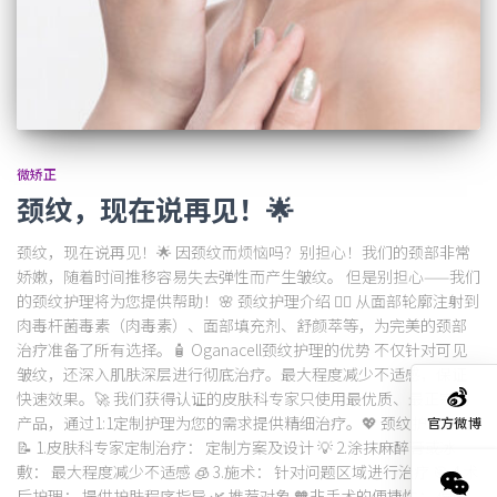
微矫正
颈纹，现在说再见！🌟
颈纹，现在说再见！🌟 因颈纹而烦恼吗？别担心！我们的颈部非常
娇嫩，随着时间推移容易失去弹性而产生皱纹。 但是别担心——我们
的颈纹护理将为您提供帮助！🌸 颈纹护理介绍 💆‍♀️ 从面部轮廓注射到
肉毒杆菌毒素（肉毒素）、面部填充剂、舒颜萃等，为完美的颈部
治疗准备了所有选择。🧴 Oganacell颈纹护理的优势 不仅针对可见
皱纹，还深入肌肤深层进行彻底治疗。最大程度减少不适感，保证
快速效果。🚀 我们获得认证的皮肤科专家只使用最优质、最正宗的
产品，通过1:1定制护理为您的需求提供精细治疗。💖 颈纹护理流程
官方微博
📝 1.皮肤科专家定制治疗： 定制方案及设计 💡 2.涂抹麻醉膏或冰
敷： 最大程度减少不适感 🧊 3.施术： 针对问题区域进行治疗 🎯 4.术
后护理： 提供护肤程序指导 🌿 推荐对象 🧡非手术的便捷性： 偏好