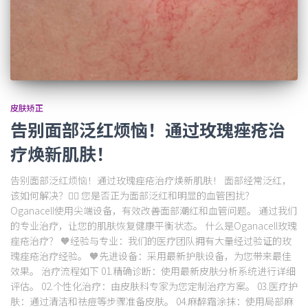
皮肤矫正
告别面部泛红烦恼！通过玫瑰痤疮治
疗焕新肌肤！
告别面部泛红烦恼！通过玫瑰痤疮治疗焕新肌肤！ 面部经常泛红，
该如何解决？💁‍♀️ 您是否正为面部泛红和明显的血管困扰？
Oganacell使用尖端设备，有效改善面部潮红和血管问题。 通过我们
的专业治疗，让您的肌肤恢复健康平衡状态。 什么是Oganacell玫瑰
痤疮治疗？ 🧡经验与专业：我们的医疗团队拥有大量经过验证的玫
瑰痤疮治疗经验。 🧡先进设备：采用最新护肤设备，为您带来最佳
效果。 治疗流程如下 01.精确诊断：使用最新皮肤分析系统进行详细
评估。 02.个性化治疗：由皮肤科专家为您定制治疗方案。 03.医疗护
肤：通过清洁和祛痘等步骤准备皮肤。 04.麻醉霜涂抹：使用局部麻