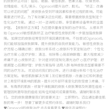
的皮肤矫正项目：痤疮、疤痕、敏感肌肤、色素沉着、纹身去除、
玫瑰痤疮、毛孔/黑头、Oganacell提升治疗、脱毛。 “矫正：改善
可以修正的问题” 皮皮肤会受到环境因素和衰老过程的影响，可能
需要进行矫正。为了有效解决这些问题，需要根据皮肤类型制定个
性化治疗方案。 通过一对一咨询和诊断，享受最新设备带来的全面
护理。【皮肤矫正方案】为您提供量身定制的治疗体验。 从根本开
始 Oganacell敏感肌肤矫正 治疗敏感性皮肤的第一步是加强皮肤屏
障。 如果您的皮肤经常受到环境因素的影响，不妨尝试Oganacell。
我们能够加强皮肤屏障，提升皮肤的自我修复能力。 敏感性皮肤治
疗流程 🍊精确诊断：皮肤分析系统 🍊皮肤科专家定制治疗：个性化
治疗方案 🍊医疗护肤：清洁、祛除等 🍊局部麻醉霜：最大程度减少
疼痛不适 🍊皮肤矫正：针对症状的定制化激光治疗 🍊医疗护理：舒
缓调理 🍊后期护理：护肤方案指导 适用人群 每种皮肤类型都需要不
同的治疗方法。 欢迎访问我们的诊所，进行详细分析和个性化治疗
方案定制。 敏感肌肤解决方案 1.发红敏感肌肤 – 改善泛红和刺激症
状 2.易受环境影响的肌肤 – 提升对外部环境变化的耐受度 3.疼痛、干
燥、有角质的肌肤 – 修复干燥脱屑的皮肤 4.皮肤薄弱及刺激性痤疮 –
管理因刺激导致的痤疮 如有任何疑问或需要帮助，请随时联系我
们。 您的皮肤健康是我们的首要关注！ 立即预约，迈出通往最佳肌
肤的第一步！ 想要了解更多或预约体验，请随时联系我们!
♥Oganacell的皮肤治疗 点击查看更多 ♥微信咨询预约：