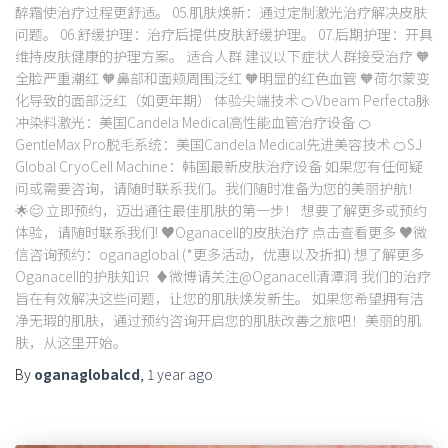
醉霜使治疗过程更舒适。 05.肌肤焕新：通过定制激光治疗解决皮肤
问题。 06.舒缓护理：治疗后提供皮肤舒缓护理。 07.后期护理：开具
维持皮肤健康的护理方案。 适合人群 建议以下症状人群接受治疗 🧡
全脸严重潮红 🧡鼻部和面颊周围泛红 🧡明显的红色血管 🧡荷尔蒙变
化导致的面部泛红（如更年期） 体验尖端技术 🍊Vbeam Perfecta脉
冲染料激光：美国Candela Medical高性能血管治疗设备 🍊
GentleMax Pro脱毛系统：美国Candela Medical先进美容技术 🍊SJ
Global CryoCell Machine：韩国最新皮肤治疗设备 如果您有任何疑
问或需要咨询，请随时联系我们。我们随时准备为您的美丽护航！
🌟😊 立即预约，迈出通往最佳肌肤的第一步！ 想要了解更多或预约
体验，请随时联系我们! ♥Oganacell的皮肤治疗 点击查看更多 ♥微
信咨询预约：oganaglobal (*更多活动，优惠以及折扣) 想了解更多
Oganacell的护肤知识 ♦微博请关注@Oganacell清潭洞 我们的治疗
旨在有效解决这些问题，让您的肌肤焕发新生。 如果您希望拥有洁
净无瑕的肌肤，通过预约咨询开启您的肌肤改善之旅吧！美丽的肌
肤，从这里开始。
By
oganaglobalcd
,
1 year
ago