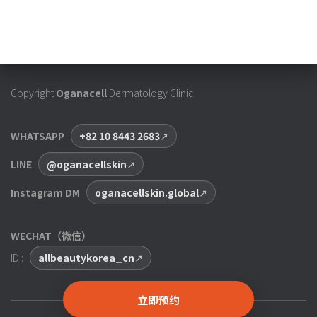
Copyright
Oganacell
Dermatology Clinic
WHATSAPP
+82 10 8443 2683
LINE
@oganacellskin
Instagram DM
oganacellskin.global
WECHAT（微信）
ID :
allbeautykorea_cn
立即预约