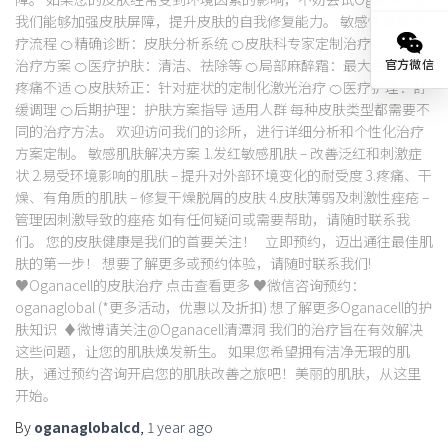
我们能够加强皮肤屏障，提升皮肤的自我修复能力。 敏感性皮肤治
疗流程 🍊精确诊断：皮肤分析系统 🍊皮肤科专家定制治疗：个性化
治疗方案 🍊医疗护肤：清洁、祛除等 🍊局部麻醉霜：最大程度减少
官方微信
疼痛不适 🍊皮肤矫正：针对症状的定制化激光治疗 🍊医疗护理：舒
缓调理 🍊后期护理：护肤方案指导 适用人群 每种皮肤类型都需要不
同的治疗方法。 欢迎访问我们的诊所，进行详细分析和个性化治疗
方案定制。 敏感肌肤解决方案 1.发红敏感肌肤 – 改善泛红和刺激症
状 2.易受环境影响的肌肤 – 提升对外部环境变化的耐受度 3.疼痛、干
燥、有角质的肌肤 – 修复干燥脱屑的皮肤 4.皮肤薄弱及刺激性痤疮 –
管理因刺激导致的痤疮 如有任何疑问或需要帮助，请随时联系我
们。 您的皮肤健康是我们的首要关注！ 立即预约，迈出通往最佳肌
肤的第一步！ 想要了解更多或预约体验，请随时联系我们!
♥Oganacell的皮肤治疗 点击查看更多 ♥微信咨询预约：
oganaglobal (*更多活动，优惠以及折扣) 想了解更多Oganacell的护
肤知识 ♦微博请关注@Oganacell清潭洞 我们的治疗旨在有效解决
这些问题，让您的肌肤焕发新生。 如果您希望拥有洁净无瑕的肌
肤，通过预约咨询开启您的肌肤改善之旅吧！美丽的肌肤，从这里
开始。
By
oganaglobalcd
,
1 year
ago