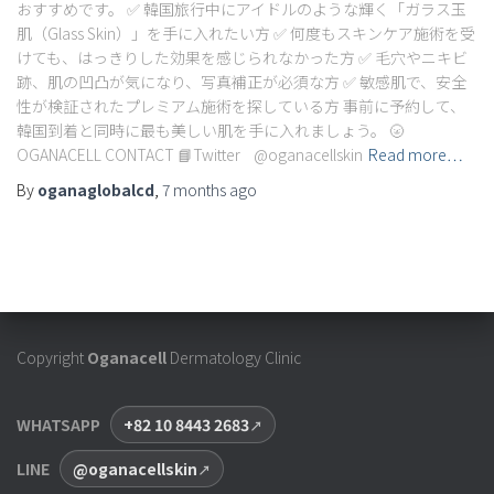
おすすめです。 ✅ 韓国旅行中にアイドルのような輝く「ガラス玉
肌（Glass Skin）」を手に入れたい方 ✅ 何度もスキンケア施術を受
けても、はっきりした効果を感じられなかった方 ✅ 毛穴やニキビ
跡、肌の凹凸が気になり、写真補正が必須な方 ✅ 敏感肌で、安全
性が検証されたプレミアム施術を探している方 事前に予約して、
韓国到着と同時に最も美しい肌を手に入れましょう。 🌝
OGANACELL CONTACT 📘Twitter @oganacellskin
Read more…
By
oganaglobalcd
,
7 months
ago
Copyright
Oganacell
Dermatology Clinic
WHATSAPP
+82 10 8443 2683
LINE
@oganacellskin