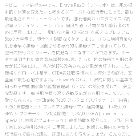
K-ビューティ施術の中でも、Elravie Re2O（リトゥオ）は、肌の根
本的な体質を変えたいと考えるグローバルな旅行者にとって、最も
最適化されたソリューションです。 旅行者向けカスタマイズ『高
容量ワンデイソリューション』 何度も通う時間がない旅行者のた
めに用意しました。一般的な容量（2〜3cc）を超えるプレミアム
5ccの大容量で、顔全体を隙間なくケアします。 さらに施術直後の
肌を素早く鎮静・回復させる専門的な鎮静ケアも含まれており、
翌日の旅行スケジュールを問題なくこなすことができます。 デー
タで証明された効果 臨床試験の結果、たった1回の施術でも肌の密
度が11.3％向上し、毛穴が17％改善される効果が実証されました。
厳格なグローバル基準、CFDA認証取得 慣れない海外での施術、安
全面が最も心配ですよね。Elravie Re2Oは、世界的に厳しい基準で
知られる中国国家薬品監督管理局（CFDA）の認証を受けた、安全
な製品です。 敏感肌や繰り返す過敏反応がある肌でも、安心して
受けられます。 👉 Elravie Re2O フルフェイスパッケージ（内容：
Re2O 高容量 5cc ＋ プレミアム鎮静ケア） 通常価格：1,485,000
KRW ✨ プロモーション特別価格：1,287,000 KRW [Traveler’s
Special] 年末限定プロモーション 韓国訪問を歓迎して、12月31日ま
で楽しめる特別な特典をご用意しました。乾燥した機内の空気や
旅行疲れで疲れた肌に、即座に活力を与えましょう。 こんな方に